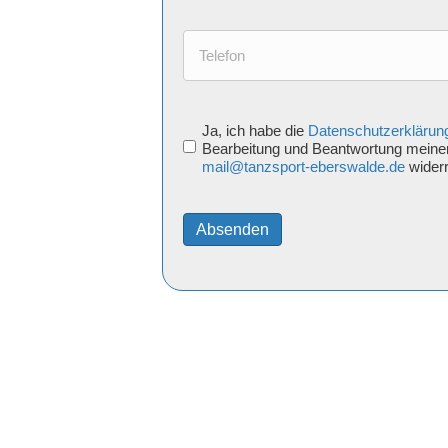
Telefon:
*
Ja, ich habe die
Datenschutzerklärun
DSGVO
Bearbeitung und Beantwortung meiner A
mail@tanzsport-eberswalde.de
widerr
/
Datenschutz
*