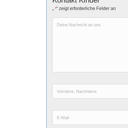
Kontakt Kinder
„
“ zeigt erforderliche Felder an
*
Nachricht
*
Vorname,
Nachname
E-
*
Mail