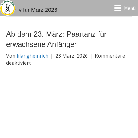
Menü
Archiv für März 2026
Ab dem 23. März: Paartanz für
erwachsene Anfänger
Von
klangheinrich
|
23 März, 2026
|
Kommentare
für
deaktiviert
Ab
dem
23.
März:
Paartanz
für
erwachsene
Anfänger