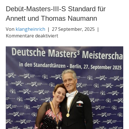
Debüt-Masters-III-S Standard für
Annett und Thomas Naumann
Von
klangheinrich
|
27 September, 2025
|
für
Kommentare deaktiviert
Debüt-
Masters-
III-
S
Standard
für
Annett
und
Thomas
Naumann