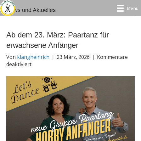
Menü
News und Aktuelles
Ab dem 23. März: Paartanz für
erwachsene Anfänger
Von
klangheinrich
|
23 März, 2026
|
Kommentare
für
deaktiviert
Ab
dem
23.
März:
Paartanz
für
erwachsene
Anfänger