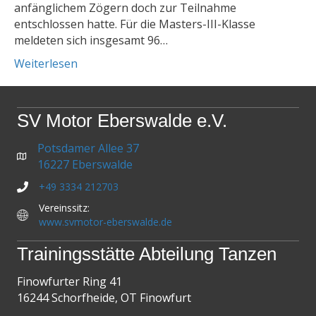
anfänglichem Zögern doch zur Teilnahme
entschlossen hatte. Für die Masters-III-Klasse
meldeten sich insgesamt 96…
Weiterlesen
SV Motor Eberswalde e.V.
Potsdamer Allee 37
16227 Eberswalde
+49 3334 212703
Vereinssitz:
www.svmotor-eberswalde.de
Trainingsstätte Abteilung Tanzen
Finowfurter Ring 41
16244 Schorfheide, OT Finowfurt