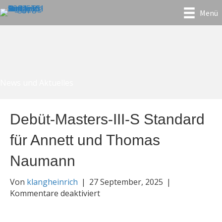
Menü
News und Aktuelles
Debüt-Masters-III-S Standard
für Annett und Thomas
Naumann
Von
klangheinrich
|
27 September, 2025
|
für
Kommentare deaktiviert
Debüt-
Masters-