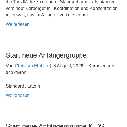
die Tanzfläche zu erobern. Standard- und Lateintanzen
verbindet Körpergefühl, Koordination und Konzentration
mit etwas, das im Alltag oft zu kurz kommt:…
Weiterlesen
Start neue Anfängergruppe
Von
Christian Ehrlich
|
8 August, 2026
|
Kommentare
für
deaktiviert
Start
neue
Standard / Latein
Anfängergruppe
Weiterlesen
Start neue Anfängergruppe KIDS