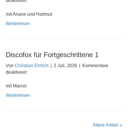
für
deaktiviert
Discofox
für
mit Ariane und Hartmut
Fortgeschrittene
Weiterlesen
2
Discofox für Fortgeschrittene 1
Von
Christian Ehrlich
|
2 Juli, 2026
|
Kommentare
für
deaktiviert
Discofox
für
mit Marcel
Fortgeschrittene
Weiterlesen
1
Ältere Artikel »