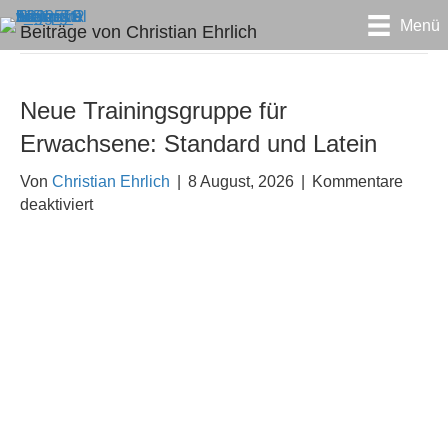
Menü
Beiträge von Christian Ehrlich
Neue Trainingsgruppe für
Erwachsene: Standard und Latein
Von
Christian Ehrlich
|
8 August, 2026
|
Kommentare
für
deaktiviert
Neue
Trainingsgruppe
für
Erwachsene:
Standard
und
Latein