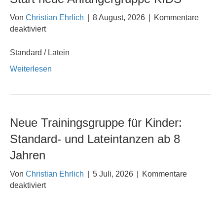
Von
Christian Ehrlich
|
8 August, 2026
|
Kommentare
für
deaktiviert
Start
neue
Standard / Latein
Anfängergruppe
Weiterlesen
KIDS
Neue Trainingsgruppe für Kinder:
Standard- und Lateintanzen ab 8
Jahren
Von
Christian Ehrlich
|
5 Juli, 2026
|
Kommentare
für
deaktiviert
Neue
Trainingsgruppe
für