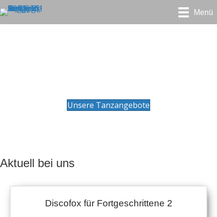
Menü
Tanzsport in Eberswalde – TSA
Grün-Gold im SV Motor
Eberswalde e.V.
Unsere Tanzangebote
Aktuell bei uns
Discofox für Fortgeschrittene 2